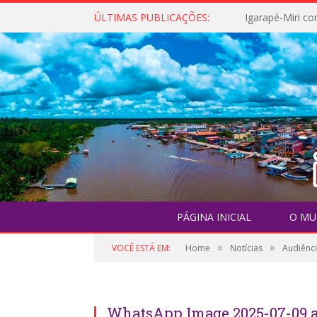
ÚLTIMAS PUBLICAÇÕES:
PÁGINA INICIAL
O MU
»
»
VOCÊ ESTÁ EM:
Home
Notícias
Audiênci
Foto: Robson Fortes - ASCOM
WhatsApp Image 2025-07-09 at