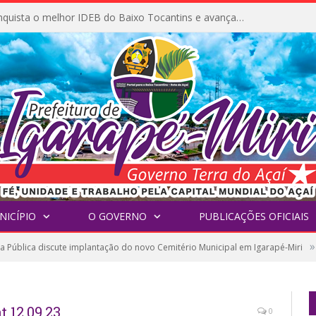
Igarapé-Miri conquista o melhor IDEB do Baixo Tocantins e avança na qualidade da educação pública
NICÍPIO
O GOVERNO
PUBLICAÇÕES OFICIAIS
»
a Pública discute implantação do novo Cemitério Municipal em Igarapé-Miri
 12.09.23
0