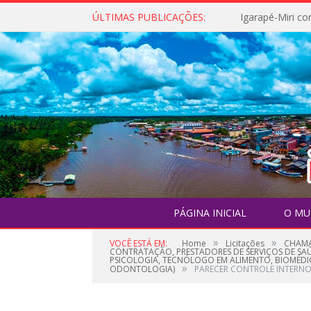
ÚLTIMAS PUBLICAÇÕES:
PÁGINA INICIAL
O MU
»
»
VOCÊ ESTÁ EM:
Home
Licitações
CHAMA
CONTRATAÇÃO, PRESTADORES DE SERVIÇOS DE SAÚD
PSICOLOGIA, TECNÓLOGO EM ALIMENTO, BIOMÉDI
»
ODONTOLOGIA)
PARECER CONTROLE INTERNO