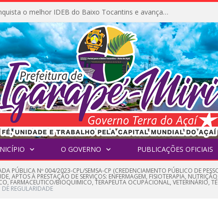
Igarapé-Miri conquista o melhor IDEB do Baixo Tocantins e avança na qualidade da educação pública
NICÍPIO
O GOVERNO
PUBLICAÇÕES OFICIAIS
DA PÚBLICA Nº 004/2023-CPL/SEMSA-CP (CREDENCIAMENTO PÚBLICO DE PESSOA
E, APTOS À PRESTAÇÃO DE SERVIÇOS: ENFERMAGEM, FISIOTERAPIA, NUTRIÇÃO
CO, FARMACEUTICO/BIOQUIMICO, TERAPEUTA OCUPACIONAL, VETERINÁRIO, T
 DE REGULARIDADE