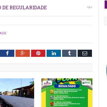
 DE REGULARIDADE
0
DADE
tter
Facebook
Google+
Pinterest
LinkedIn
Tumblr
Email