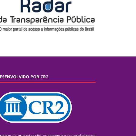
ESENVOLVIDO POR CR2
uito mais que
criar site
ou
sistema para prefeituras
!