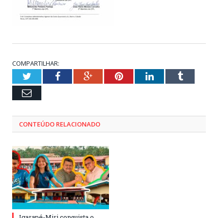
COMPARTILHAR:
Twitter
Facebook
Google+
Pinterest
LinkedIn
Tumblr
Email
CONTEÚDO RELACIONADO
Igarapé-Miri conquista o