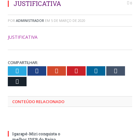
JUSTIFICATIVA
0
POR
ADMINISTRADOR
EM
5 DE MARÇO DE 2020
JUSTIFICATIVA
COMPARTILHAR:
Twitter
Facebook
Google+
Pinterest
LinkedIn
Tumblr
Email
CONTEÚDO RELACIONADO
Igarapé-Miri conquista o
melhor IDEB do Baixo