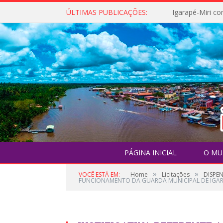
ÚLTIMAS PUBLICAÇÕES:
PÁGINA INICIAL
O MU
»
»
VOCÊ ESTÁ EM:
Home
Licitações
DISPEN
FUNCIONAMENTO DA GUARDA MUNICIPAL DE IGAR