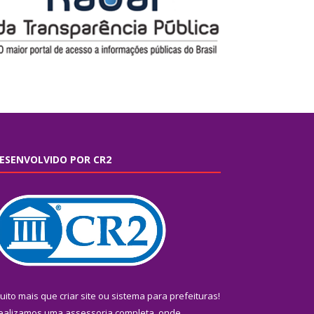
ESENVOLVIDO POR CR2
uito mais que
criar site
ou
sistema para prefeituras
!
ealizamos uma
assessoria
completa, onde