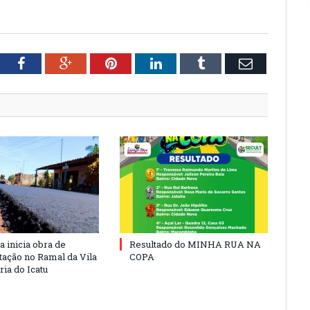
tter
Facebook
Google+
Pinterest
LinkedIn
Tumblr
Email
a inicia obra de
Resultado do MINHA RUA NA
ação no Ramal da Vila
COPA
ia do Icatu