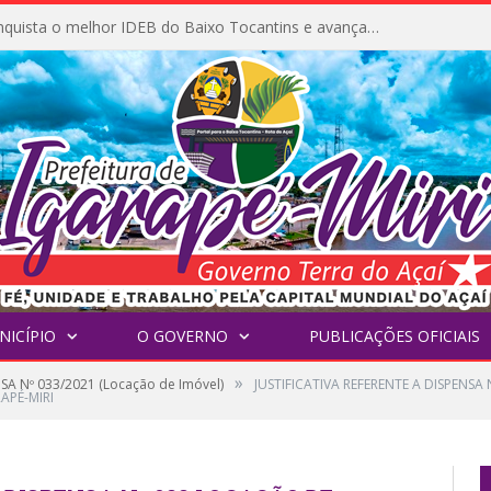
Igarapé-Miri conquista o melhor IDEB do Baixo Tocantins e avança na qualidade da educação pública
NICÍPIO
O GOVERNO
PUBLICAÇÕES OFICIAIS
»
SA Nº 033/2021 (Locação de Imóvel)
JUSTIFICATIVA REFERENTE A DISPENSA
APÉ-MIRI