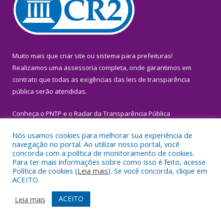
Muito mais que
criar site
ou
sistema para prefeituras
!
Realizamos uma
assessoria
completa, onde garantimos em
contrato que todas as exigências das
leis de transparência
pública
serão atendidas.
Conheça o
PNTP
e o
Radar da Transparência Pública
Nós usamos cookies para melhorar sua experiência de
navegação no portal. Ao utilizar nosso portal, você
concorda com a política de monitoramento de cookies.
Para ter mais informações sobre como isso é feito, acesse
Todos os direitos reservados a Prefeitura Municipal de Igarapé-
Política de cookies (
Leia mais
). Se você concorda, clique em
Miri.
ACEITO.
Mapa do Site
Acessar Área Administrativa
ACEITO
Leia mais
Acessar Webmail