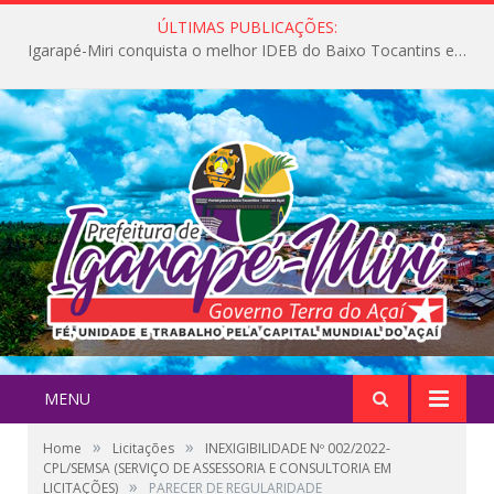
ÚLTIMAS PUBLICAÇÕES:
Igarapé-Miri conquista o melhor IDEB do Baixo Tocantins e avança na qualidade da educação pública
MENU
»
»
Home
Licitações
INEXIGIBILIDADE Nº 002/2022-
CPL/SEMSA (SERVIÇO DE ASSESSORIA E CONSULTORIA EM
»
LICITAÇÕES)
PARECER DE REGULARIDADE