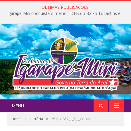
ÚLTIMAS PUBLICAÇÕES:
Igarapé-Miri conquista o melhor IDEB do Baixo Tocantins e avança na qualidade da educação pública
MENU
»
»
Home
História
351px-857_1_5_-_Copia