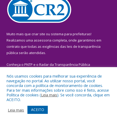
Muito mais que
criar site
ou
sistema para prefeituras
!
Realizamos uma
assessoria
completa, onde garantimos em
contrato que todas as exigências das
leis de transparência
pública
serão atendidas.
Conheça o
PNTP
e o
Radar da Transparência Pública
Nós usamos cookies para melhorar sua experiência de
navegação no portal. Ao utilizar nosso portal, você
concorda com a política de monitoramento de cookies.
Para ter mais informações sobre como isso é feito, acesse
Todos os direitos reservados a Prefeitura Municipal de Igarapé-
Política de cookies (
Leia mais
). Se você concorda, clique em
Miri.
ACEITO.
Mapa do Site
Acessar Área Administrativa
ACEITO
Leia mais
Acessar Webmail