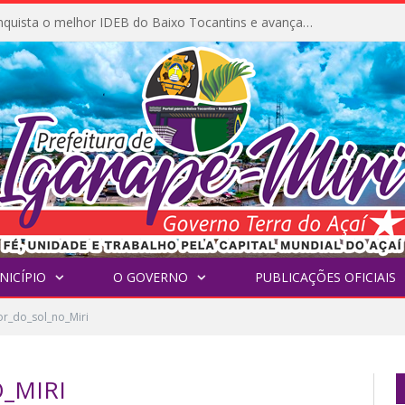
Igarapé-Miri conquista o melhor IDEB do Baixo Tocantins e avança na qualidade da educação pública
NICÍPIO
O GOVERNO
PUBLICAÇÕES OFICIAIS
r_do_sol_no_Miri
_MIRI