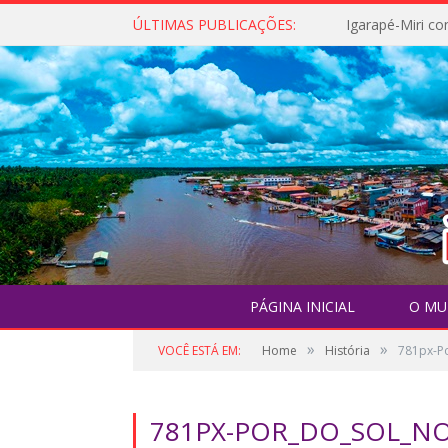
ÚLTIMAS PUBLICAÇÕES:
PÁGINA INICIAL
O MU
»
»
VOCÊ ESTÁ EM:
Home
História
781px-Po
781PX-POR_DO_SOL_NO