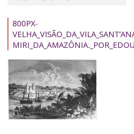
800PX-
VELHA_VISÃO_DA_VILA_SANT’AN
MIRI_DA_AMAZÔNIA._POR_EDO