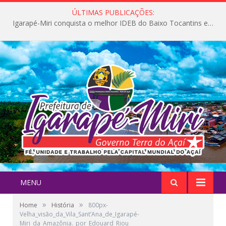
ÚLTIMAS PUBLICAÇÕES:
Igarapé-Miri conquista o melhor IDEB do Baixo Tocantins e avança na qualidade da educação pública
MENU
»
»
Home
História
800px-
Velha_visão_da_Vila_Sant’Ana_de_Igarapé-
Miri_da_Amazônia._por_Edouard_Riou