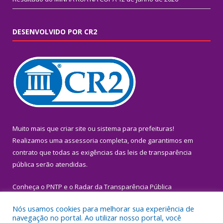
DESENVOLVIDO POR CR2
Muito mais que
criar site
ou
sistema para prefeituras
!
Realizamos uma
assessoria
completa, onde garantimos em
contrato que todas as exigências das
leis de transparência
pública
serão atendidas.
Conheça o
PNTP
e o
Radar da Transparência Pública
Nós usamos cookies para melhorar sua experiência de
navegação no portal. Ao utilizar nosso portal, você