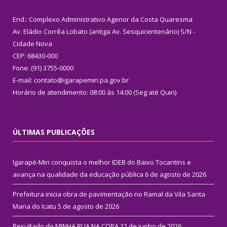
End.: Complexo Administrativo Agenor da Costa Quaresma
Av. Eládio Corrêa Lobato (antiga Av. Sesquicentenário) S/N -
Cidade Nova
CEP: 68430-000
Fone: (91) 3755-0000
E-mail: contato@igarapemiri.pa.gov.br
Horário de atendimento: 08:00 às 14:00 (Seg até Quin)
ÚLTIMAS PUBLICAÇÕES
Igarapé-Miri conquista o melhor IDEB do Baixo Tocantins e
avança na qualidade da educação pública
6 de agosto de 2026
Prefeitura inicia obra de pavimentação no Ramal da Vila Santa
Maria do Icatu
5 de agosto de 2026
Resultado do MINHA RUA NA COPA
12 de junho de 2026