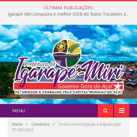
ÚLTIMAS PUBLICAÇÕES:
Igarapé-Miri conquista o melhor IDEB do Baixo Tocantins e avança na qualidade da educação pública
MENU
»
»
Home
Convênios
Termo Homologação e Adjudicação
TP 006-2023