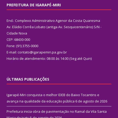
PREFEITURA DE IGARAPÉ-MIRI
End.: Complexo Administrativo Agenor da Costa Quaresma
Av. Eládio Corrêa Lobato (antiga Av. Sesquicentenário) S/N -
Cidade Nova
CEP: 68430-000
Fone: (91) 3755-0000
E-mail: contato@igarapemiri.pa.gov.br
Horário de atendimento: 08:00 às 14:00 (Seg até Quin)
ÚLTIMAS PUBLICAÇÕES
Igarapé-Miri conquista o melhor IDEB do Baixo Tocantins e
avança na qualidade da educação pública
6 de agosto de 2026
Prefeitura inicia obra de pavimentação no Ramal da Vila Santa
Maria do Icatu
5 de agosto de 2026