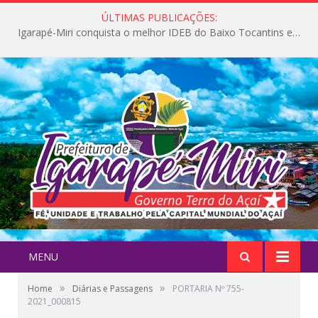
ÚLTIMAS PUBLICAÇÕES:
Igarapé-Miri conquista o melhor IDEB do Baixo Tocantins e avança na qualidade da educação pública
MENU
»
»
Home
Diárias e Passagens
PORTARIA Nº 755-
2021_000815