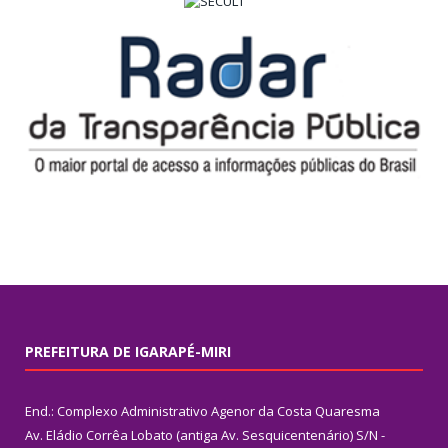
PREFEITURA DE IGARAPÉ-MIRI
End.: Complexo Administrativo Agenor da Costa Quaresma
Av. Eládio Corrêa Lobato (antiga Av. Sesquicentenário) S/N -