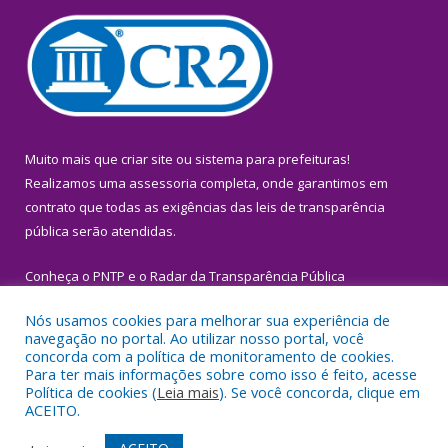
Muito mais que
criar site
ou
sistema para prefeituras
!
Realizamos uma
assessoria
completa, onde garantimos em
contrato que todas as exigências das
leis de transparência
pública
serão atendidas.
Conheça o
PNTP
e o
Radar da Transparência Pública
Nós usamos cookies para melhorar sua experiência de
navegação no portal. Ao utilizar nosso portal, você
concorda com a política de monitoramento de cookies.
Para ter mais informações sobre como isso é feito, acesse
Todos os direitos reservados a Prefeitura Municipal de Igarapé-
Política de cookies (
Leia mais
). Se você concorda, clique em
Miri.
ACEITO.
Mapa do Site
Acessar Área Administrativa