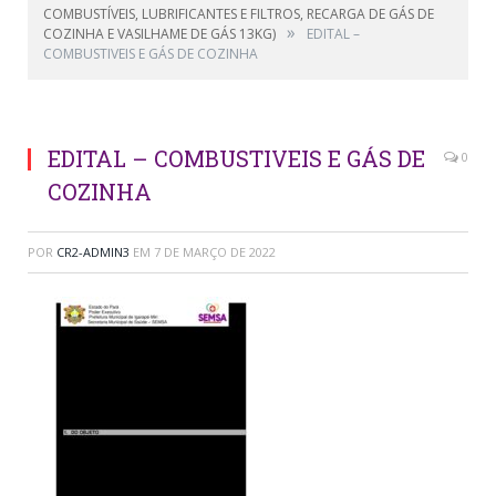
COMBUSTÍVEIS, LUBRIFICANTES E FILTROS, RECARGA DE GÁS DE
»
COZINHA E VASILHAME DE GÁS 13KG)
EDITAL –
COMBUSTIVEIS E GÁS DE COZINHA
EDITAL – COMBUSTIVEIS E GÁS DE
0
COZINHA
POR
CR2-ADMIN3
EM
7 DE MARÇO DE 2022