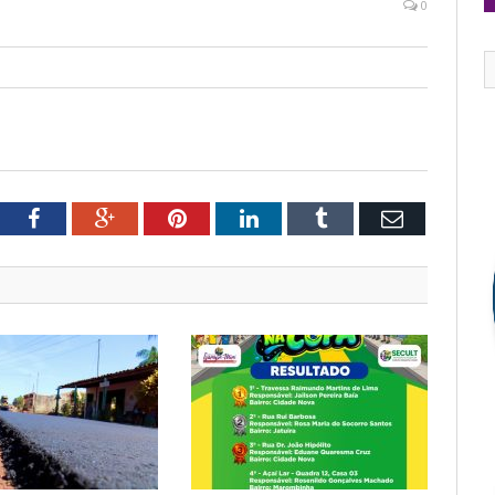
0
tter
Facebook
Google+
Pinterest
LinkedIn
Tumblr
Email