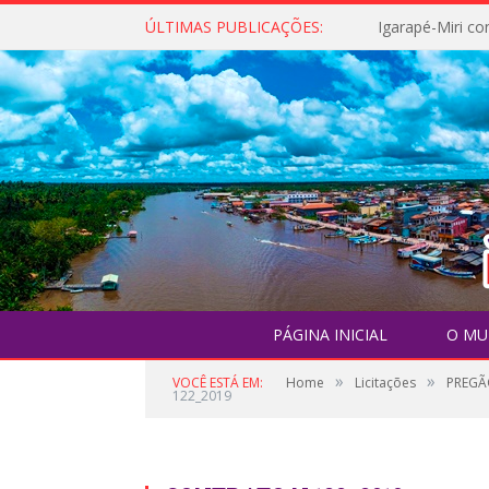
ÚLTIMAS PUBLICAÇÕES:
PÁGINA INICIAL
O MU
»
»
VOCÊ ESTÁ EM:
Home
Licitações
PREGÃ
122_2019