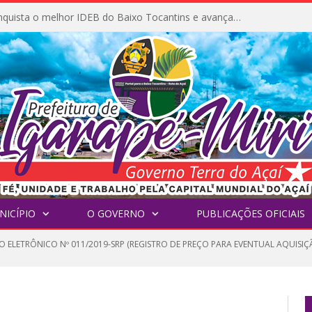
Igarapé-Miri conquista o melhor IDEB do Baixo Tocantins e avança na qualidade da educação pública
NICÍPIO
O GOVERNO
PUBLICAÇÕES OFICIAIS
O ELETRÔNICO Nº 011/2019-SRP (REGISTRO DE PREÇO PARA EVENTUAL AQUISIÇ