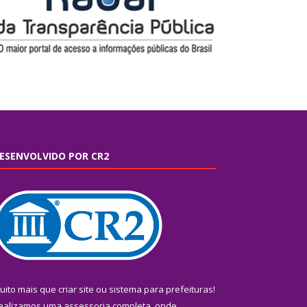
ESENVOLVIDO POR CR2
uito mais que
criar site
ou
sistema para prefeituras
!
ealizamos uma
assessoria
completa, onde