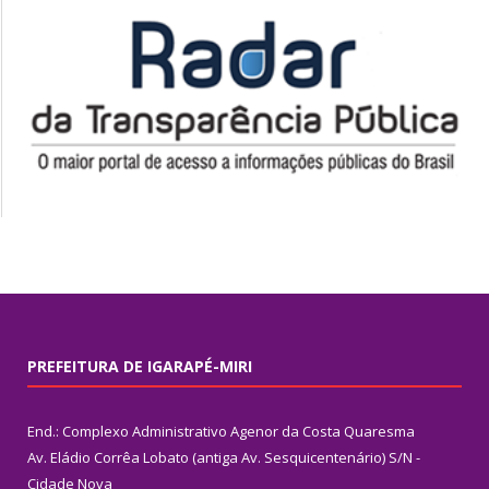
PREFEITURA DE IGARAPÉ-MIRI
End.: Complexo Administrativo Agenor da Costa Quaresma
Av. Eládio Corrêa Lobato (antiga Av. Sesquicentenário) S/N -
Cidade Nova