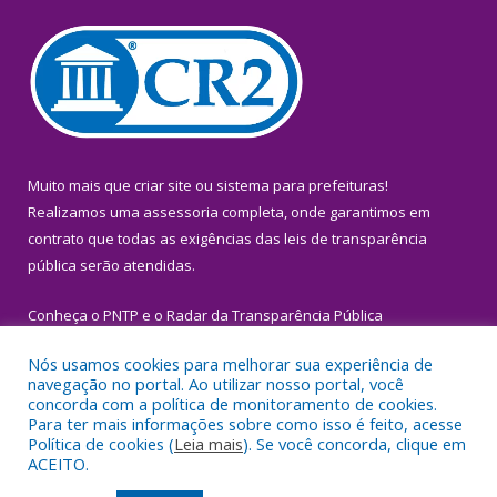
Muito mais que
criar site
ou
sistema para prefeituras
!
Realizamos uma
assessoria
completa, onde garantimos em
contrato que todas as exigências das
leis de transparência
pública
serão atendidas.
Conheça o
PNTP
e o
Radar da Transparência Pública
Nós usamos cookies para melhorar sua experiência de
navegação no portal. Ao utilizar nosso portal, você
concorda com a política de monitoramento de cookies.
Para ter mais informações sobre como isso é feito, acesse
Todos os direitos reservados a Prefeitura Municipal de Igarapé-
Política de cookies (
Leia mais
). Se você concorda, clique em
Miri.
ACEITO.