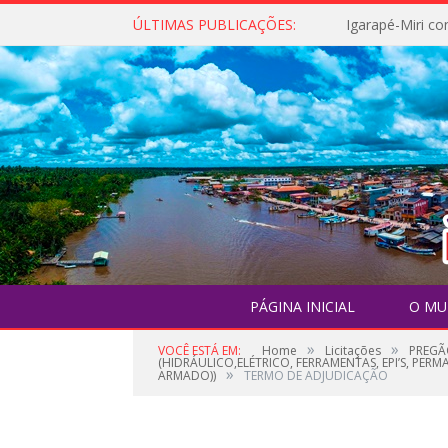
ÚLTIMAS PUBLICAÇÕES:
PÁGINA INICIAL
O MU
»
»
VOCÊ ESTÁ EM:
Home
Licitações
PREGÃ
(HIDRÁULICO,ELÉTRICO, FERRAMENTAS, EPI’S, PE
»
ARMADO))
TERMO DE ADJUDICAÇÃO