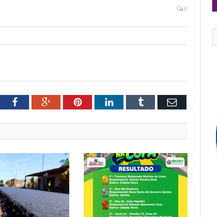
0
tter
Facebook
Google+
Pinterest
LinkedIn
Tumblr
Email