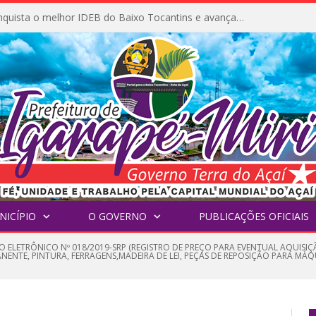
Igarapé-Miri conquista o melhor IDEB do Baixo Tocantins e avança na qualidade da educação pública
NICÍPIO
O GOVERNO
PUBLICAÇÕES OFICIAIS
O ELETRÔNICO Nº 018/2019-SRP (REGISTRO DE PREÇO PARA EVENTUAL AQUISI
RMANENTE, PINTURA, FERRAGENS,MADEIRA DE LEI, PEÇAS DE REPOSIÇÃO PARA M