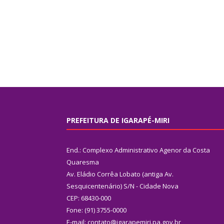
PREFEITURA DE IGARAPÉ-MIRI
End.: Complexo Administrativo Agenor da Costa
Quaresma
Av. Eládio Corrêa Lobato (antiga Av.
Sesquicentenário) S/N - Cidade Nova
CEP: 68430-000
Fone: (91) 3755-0000
E-mail: contato@igarapemiri.pa.gov.br