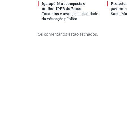
Igarapé-Miri conquista o
Prefeitur
melhor IDEB do Baixo
paviment
Tocantins e avança na qualidade
Santa Mar
da educação pública
Os comentários estão fechados.