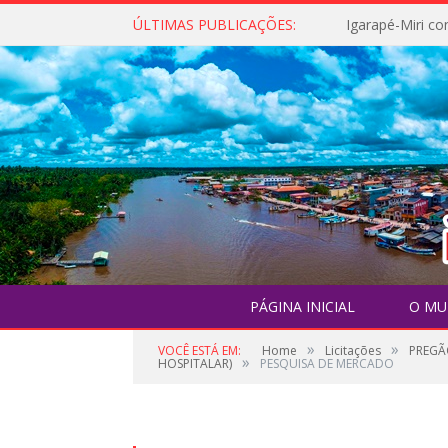
ÚLTIMAS PUBLICAÇÕES:
PÁGINA INICIAL
O MU
»
»
VOCÊ ESTÁ EM:
Home
Licitações
PREGÃ
»
HOSPITALAR)
PESQUISA DE MERCADO