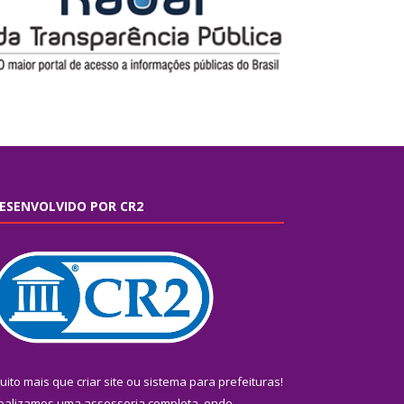
ESENVOLVIDO POR CR2
uito mais que
criar site
ou
sistema para prefeituras
!
ealizamos uma
assessoria
completa, onde