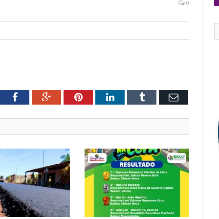
0
tter
Facebook
Google+
Pinterest
LinkedIn
Tumblr
Email