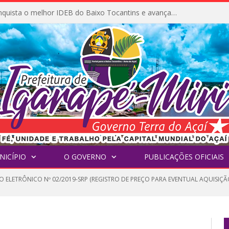
Igarapé-Miri conquista o melhor IDEB do Baixo Tocantins e avança na qualidade da educação pública
NICÍPIO
O GOVERNO
PUBLICAÇÕES OFICIAIS
O ELETRÔNICO Nº 02/2019-SRP (REGISTRO DE PREÇO PARA EVENTUAL AQUISI