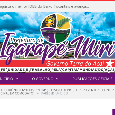
Igarapé-Miri conquista o melhor IDEB do Baixo Tocantins e avança na qualidade da educação pública
NICÍPIO
O GOVERNO
PUBLICAÇÕES OFICIAIS
O ELETRÔNICO Nº 030/2019-SRP (REGISTRO DE PREÇO PARA EVENTUAL CONTR
»
DICINAL EM COMODATO)
PARECER JURÍDICO