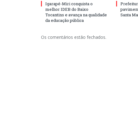
Igarapé-Miri conquista o
Prefeitur
melhor IDEB do Baixo
paviment
Tocantins e avança na qualidade
Santa Mar
da educação pública
Os comentários estão fechados.