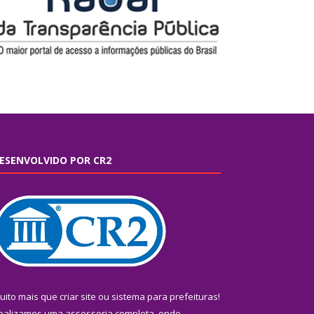
ESENVOLVIDO POR CR2
uito mais que
criar site
ou
sistema para prefeituras
!
ealizamos uma
assessoria
completa, onde