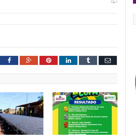
0
tter
Facebook
Google+
Pinterest
LinkedIn
Tumblr
Email