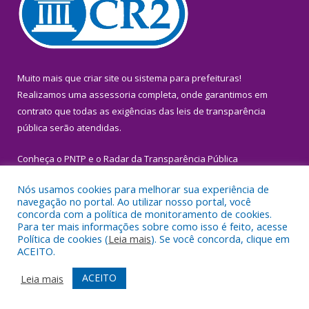
Muito mais que
criar site
ou
sistema para prefeituras
!
Realizamos uma
assessoria
completa, onde garantimos em
contrato que todas as exigências das
leis de transparência
pública
serão atendidas.
Conheça o
PNTP
e o
Radar da Transparência Pública
Nós usamos cookies para melhorar sua experiência de
navegação no portal. Ao utilizar nosso portal, você
concorda com a política de monitoramento de cookies.
Para ter mais informações sobre como isso é feito, acesse
Todos os direitos reservados a Prefeitura Municipal de Igarapé-
Política de cookies (
Leia mais
). Se você concorda, clique em
Miri.
ACEITO.
Mapa do Site
Acessar Área Administrativa
ACEITO
Leia mais
Acessar Webmail