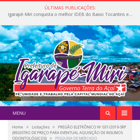
ÚLTIMAS PUBLICAÇÕES:
Igarapé-Miri conquista o melhor IDEB do Baixo Tocantins e avança na qualidade da educação pública
MENU
»
»
Home
Licitações
PREGÃO ELETRÔNICO Nº 031/2019-SRP
(REGISTRO DE PREÇO PARA EVENTUAL AQUISIÇÃO DE INSUMOS
»
ODONTOLÓGICOS)
PESQUISA DE MERCADO