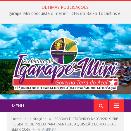
ÚLTIMAS PUBLICAÇÕES:
Igarapé-Miri conquista o melhor IDEB do Baixo Tocantins e avança na qualidade da educação pública
MENU
»
»
Home
Licitações
PREGÃO ELETRÔNICO Nº 039/2019-SRP
(REGISTRO DE PREÇO PARA EVENTUAL AQUISIÇÃO DE MATERIAIS
»
ELÉTRICOS)
ATA SRP (1)