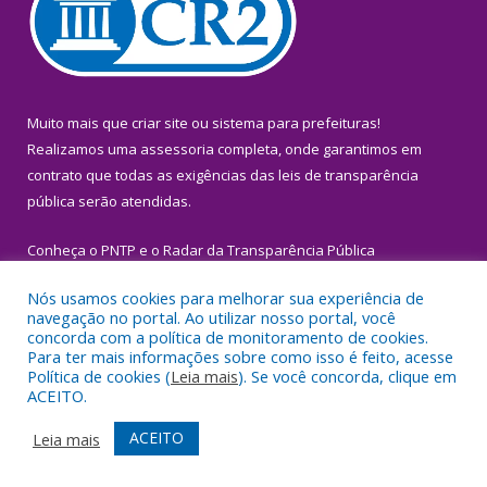
Muito mais que
criar site
ou
sistema para prefeituras
!
Realizamos uma
assessoria
completa, onde garantimos em
contrato que todas as exigências das
leis de transparência
pública
serão atendidas.
Conheça o
PNTP
e o
Radar da Transparência Pública
Nós usamos cookies para melhorar sua experiência de
navegação no portal. Ao utilizar nosso portal, você
concorda com a política de monitoramento de cookies.
Para ter mais informações sobre como isso é feito, acesse
Todos os direitos reservados a Prefeitura Municipal de Igarapé-
Política de cookies (
Leia mais
). Se você concorda, clique em
Miri.
ACEITO.
Mapa do Site
Acessar Área Administrativa
ACEITO
Leia mais
Acessar Webmail