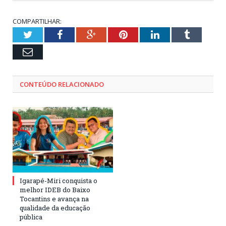
COMPARTILHAR:
Twitter
Facebook
Google+
Pinterest
LinkedIn
Tumblr
Email
CONTEÚDO RELACIONADO
Igarapé-Miri conquista o
melhor IDEB do Baixo
Tocantins e avança na
qualidade da educação
pública