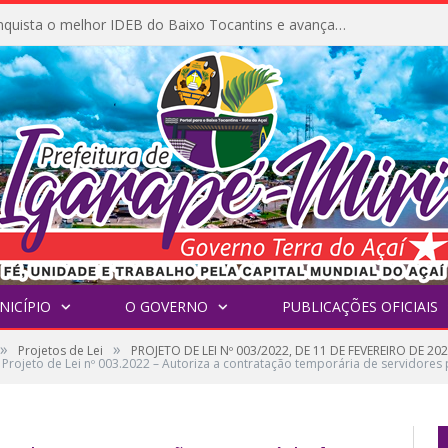
Igarapé-Miri conquista o melhor IDEB do Baixo Tocantins e avança na qualidade da educação pública
NICÍPIO
O GOVERNO
PUBLICAÇÕES OFICIAIS
»
»
Projetos de Lei
PROJETO DE LEI Nº 003/2022, DE 11 DE FEVEREIRO DE 20
Projeto de Lei nº 003.2022 – Autoriza a contratação temporária de servidores 