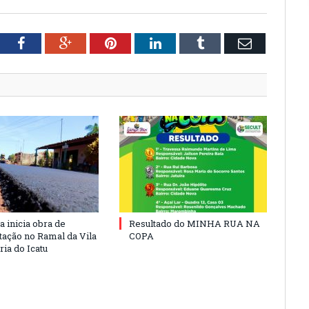
tter
Facebook
Google+
Pinterest
LinkedIn
Tumblr
Email
a inicia obra de
Resultado do MINHA RUA NA
ação no Ramal da Vila
COPA
ia do Icatu