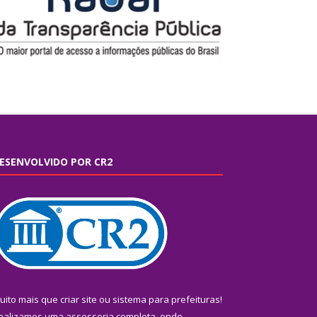
ESENVOLVIDO POR CR2
uito mais que
criar site
ou
sistema para prefeituras
!
ealizamos uma
assessoria
completa, onde