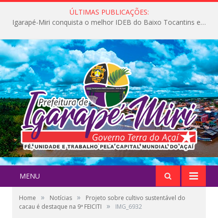
ÚLTIMAS PUBLICAÇÕES:
Igarapé-Miri conquista o melhor IDEB do Baixo Tocantins e avança na qualidade da educação pública
MENU
»
»
Home
Notícias
Projeto sobre cultivo sustentável do
»
cacau é destaque na 9ª FEICITI
IMG_6932