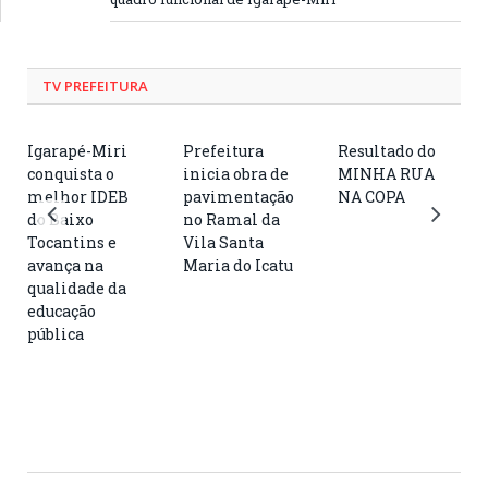
TV PREFEITURA
Igarapé-Miri
Prefeitura
Resultado do
conquista o
inicia obra de
MINHA RUA
melhor IDEB
pavimentação
NA COPA
do Baixo
no Ramal da
Tocantins e
Vila Santa
avança na
Maria do Icatu
qualidade da
educação
pública