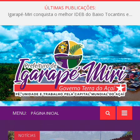
ÚLTIMAS PUBLICAÇÕES:
Igarapé-Miri conquista o melhor IDEB do Baixo Tocantins e avança na qualidade da educação pública
MENU:
PÁGINA INICIAL
NOTÍCIAS