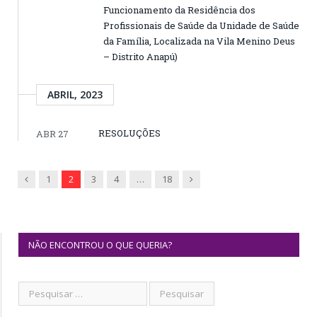
Funcionamento da Residência dos
Profissionais de Saúde da Unidade de Saúde
da Família, Localizada na Vila Menino Deus
– Distrito Anapú)
ABRIL, 2023
RESOLUÇÕES
ABR 27
Previous
Next
1
2
3
4
…
18
NÃO ENCONTROU O QUE QUERIA?