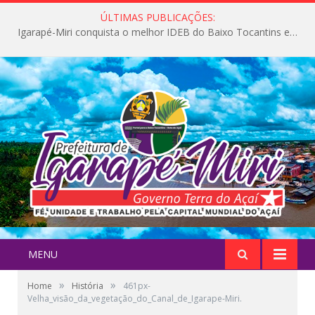
ÚLTIMAS PUBLICAÇÕES:
Igarapé-Miri conquista o melhor IDEB do Baixo Tocantins e avança na qualidade da educação pública
MENU
»
»
Home
História
461px-
Velha_visão_da_vegetação_do_Canal_de_Igarape-Miri.