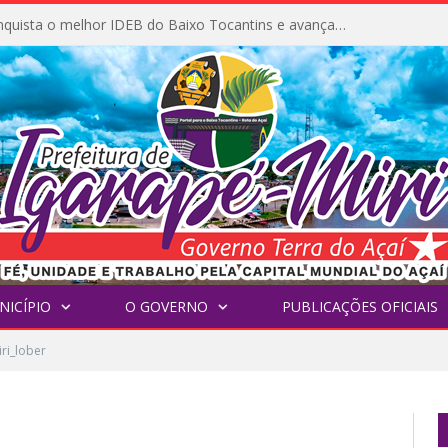
Igarapé-Miri conquista o melhor IDEB do Baixo Tocantins e avança na qualidade da educação pública
NICÍPIO
O GOVERNO
PUBLICAÇÕES OFICIAIS
ri_lober