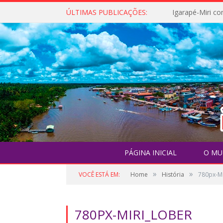
ÚLTIMAS PUBLICAÇÕES:
PÁGINA INICIAL
O MU
»
»
VOCÊ ESTÁ EM:
Home
História
780px-Mi
780PX-MIRI_LOBER