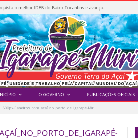
Igarapé-Miri conquista o melhor IDEB do Baixo Tocantins e avança na qualidade da educação pública
NICÍPIO
O GOVERNO
PUBLICAÇÕES OFICIAIS
800px-Paneiros_com_açaí_no_porto_de_Igarapé-Miri
AÇAÍ_NO_PORTO_DE_IGARAPÉ-