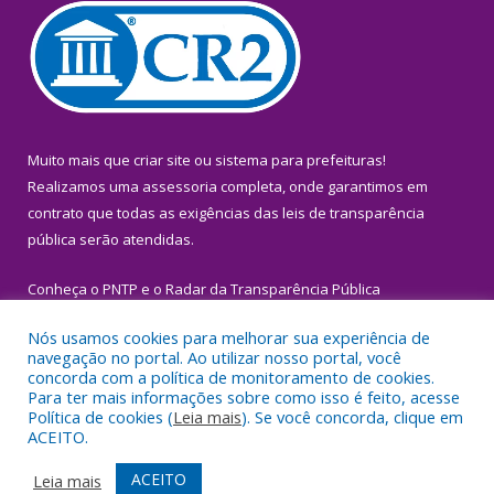
Muito mais que
criar site
ou
sistema para prefeituras
!
Realizamos uma
assessoria
completa, onde garantimos em
contrato que todas as exigências das
leis de transparência
pública
serão atendidas.
Conheça o
PNTP
e o
Radar da Transparência Pública
Nós usamos cookies para melhorar sua experiência de
navegação no portal. Ao utilizar nosso portal, você
concorda com a política de monitoramento de cookies.
Para ter mais informações sobre como isso é feito, acesse
Todos os direitos reservados a Prefeitura Municipal de Igarapé-
Política de cookies (
Leia mais
). Se você concorda, clique em
Miri.
ACEITO.
Mapa do Site
Acessar Área Administrativa
ACEITO
Leia mais