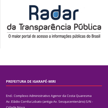
PREFEITURA DE IGARAPÉ-MIRI
End.: Complexo Administrativo Agenor da Costa Quaresma
Av. Eládio Corrêa Lobato (antiga Av. Sesquicentenário) S/N -
Cidade Nova