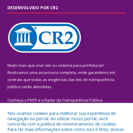
DESENVOLVIDO POR CR2
Muito mais que
criar site
ou
sistema para prefeituras
!
Realizamos uma
assessoria
completa, onde garantimos em
contrato que todas as exigências das
leis de transparência
pública
serão atendidas.
Conheça o
PNTP
e o
Radar da Transparência Pública
Nós usamos cookies para melhorar sua experiência de
navegação no portal. Ao utilizar nosso portal, você
concorda com a política de monitoramento de cookies.
Para ter mais informações sobre como isso é feito, acesse
Todos os direitos reservados a Prefeitura Municipal de Igarapé-