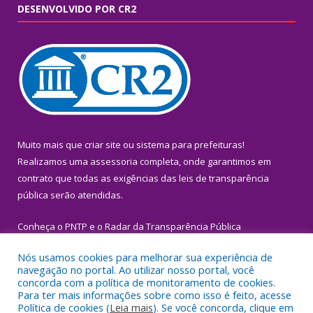
DESENVOLVIDO POR CR2
Muito mais que
criar site
ou
sistema para prefeituras
!
Realizamos uma
assessoria
completa, onde garantimos em
contrato que todas as exigências das
leis de transparência
pública
serão atendidas.
Conheça o
PNTP
e o
Radar da Transparência Pública
Nós usamos cookies para melhorar sua experiência de
navegação no portal. Ao utilizar nosso portal, você
concorda com a política de monitoramento de cookies.
Para ter mais informações sobre como isso é feito, acesse
Todos os direitos reservados a Prefeitura Municipal de Igarapé-
Política de cookies (
Leia mais
). Se você concorda, clique em
Miri.