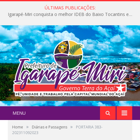
ÚLTIMAS PUBLICAÇÕES:
Igarapé-Miri conquista o melhor IDEB do Baixo Tocantins e avança na qualidade da educação pública
MENU
»
»
Home
Diárias e Passagens
PORTARIA 383-
202311092023