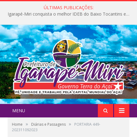
ÚLTIMAS PUBLICAÇÕES:
Igarapé-Miri conquista o melhor IDEB do Baixo Tocantins e avança na qualidade da educação pública
MENU
»
»
Home
Diárias e Passagens
PORTARIA 449-
202311092023