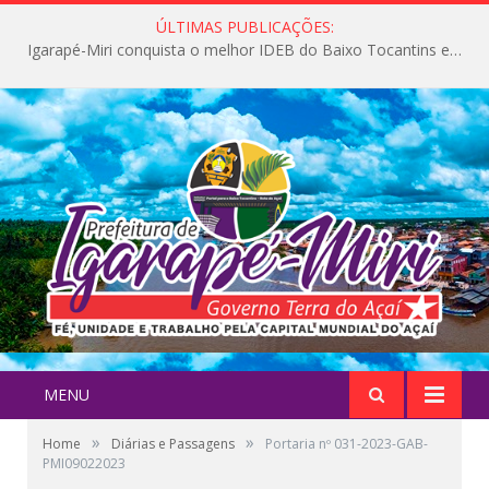
ÚLTIMAS PUBLICAÇÕES:
Igarapé-Miri conquista o melhor IDEB do Baixo Tocantins e avança na qualidade da educação pública
MENU
»
»
Home
Diárias e Passagens
Portaria nº 031-2023-GAB-
PMI09022023