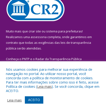
Muito mais que
criar site
ou
sistema para prefeituras
!
Realizamos uma
assessoria
completa, onde garantimos em
contrato que todas as exigências das
leis de transparência
pública
serão atendidas.
Conheça o
PNTP
e o
Radar da Transparência Pública
Nós usamos cookies para melhorar sua experiência de
navegação no portal. Ao utilizar nosso portal, você
concorda com a política de monitoramento de cookies.
Para ter mais informações sobre como isso é feito, acesse
Todos os direitos reservados a Prefeitura Municipal de Igarapé-
Política de cookies (
Leia mais
). Se você concorda, clique em
Miri.
ACEITO.
Mapa do Site
Acessar Área Administrativa
ACEITO
Leia mais
Acessar Webmail