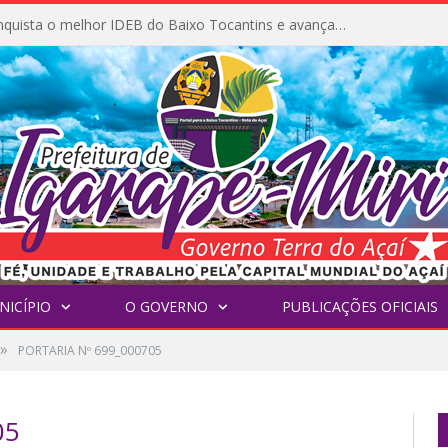
Igarapé-Miri conquista o melhor IDEB do Baixo Tocantins e avança na qualidade da educação pública
NICÍPIO
O GOVERNO
PUBLICAÇÕES OFICIAIS
»
PORTARIA Nº 699_000705
05