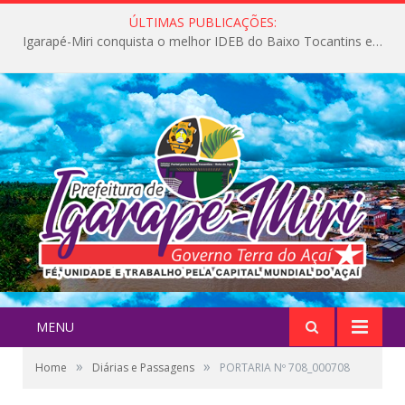
ÚLTIMAS PUBLICAÇÕES:
Igarapé-Miri conquista o melhor IDEB do Baixo Tocantins e avança na qualidade da educação pública
MENU
»
»
Home
Diárias e Passagens
PORTARIA Nº 708_000708