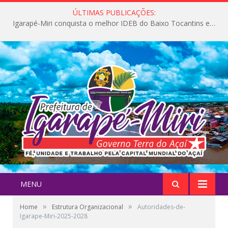
ÚLTIMAS PUBLICAÇÕES:
Igarapé-Miri conquista o melhor IDEB do Baixo Tocantins e avança na qualidade da educação pública
MENU
»
»
Home
Estrutura Organizacional
Autoridades-de-
Igarape-Miri-2025-2028