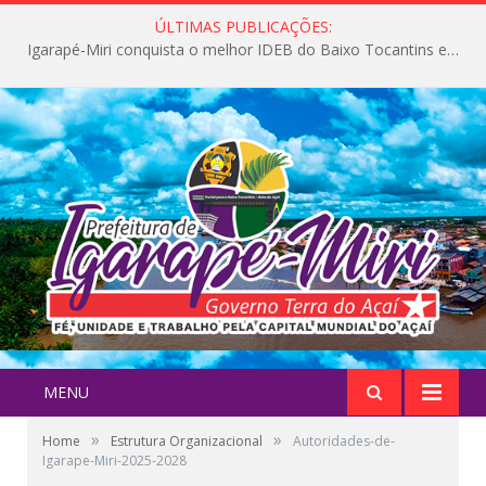
ÚLTIMAS PUBLICAÇÕES:
Igarapé-Miri conquista o melhor IDEB do Baixo Tocantins e avança na qualidade da educação pública
MENU
»
»
Home
Estrutura Organizacional
Autoridades-de-
Igarape-Miri-2025-2028