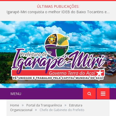
ÚLTIMAS PUBLICAÇÕES:
Igarapé-Miri conquista o melhor IDEB do Baixo Tocantins e avança na qualidade da educação pública
MENU
»
»
Home
Portal da Transparência
Estrutura
»
Organizacional
Chefe de Gabinete do Prefeito