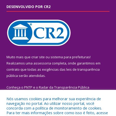
DESENVOLVIDO POR CR2
Muito mais que
criar site
ou
sistema para prefeituras
!
Realizamos uma
assessoria
completa, onde garantimos em
contrato que todas as exigências das
leis de transparência
pública
serão atendidas.
Conheça o
PNTP
e o
Radar da Transparência Pública
Nós usamos cookies para melhorar sua experiência de
navegação no portal. Ao utilizar nosso portal, você
concorda com a política de monitoramento de cookies.
Para ter mais informações sobre como isso é feito, acesse
Todos os direitos reservados a Prefeitura Municipal de Igarapé-