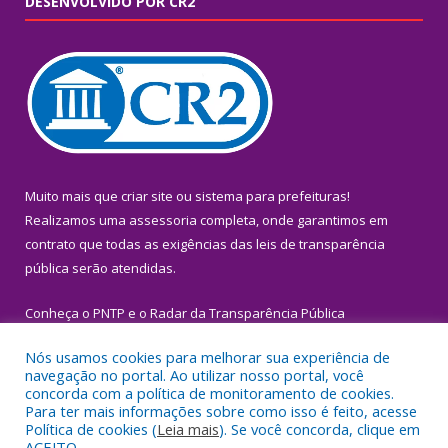
DESENVOLVIDO POR CR2
Muito mais que
criar site
ou
sistema para prefeituras
!
Realizamos uma
assessoria
completa, onde garantimos em
contrato que todas as exigências das
leis de transparência
pública
serão atendidas.
Conheça o
PNTP
e o
Radar da Transparência Pública
Nós usamos cookies para melhorar sua experiência de
navegação no portal. Ao utilizar nosso portal, você
concorda com a política de monitoramento de cookies.
Para ter mais informações sobre como isso é feito, acesse
Todos os direitos reservados a Prefeitura Municipal de Igarapé-
Política de cookies (
Leia mais
). Se você concorda, clique em
Miri.
ACEITO.