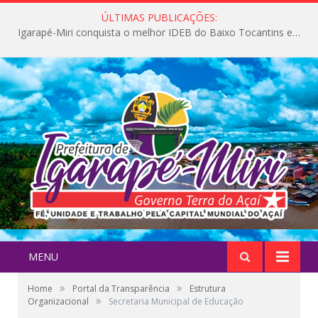
ÚLTIMAS PUBLICAÇÕES:
Igarapé-Miri conquista o melhor IDEB do Baixo Tocantins e avança na qualidade da educação pública
MENU
»
»
Home
Portal da Transparência
Estrutura
»
Organizacional
Secretaria Municipal de Educação