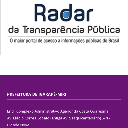
PREFEITURA DE IGARAPÉ-MIRI
End.: Complexo Administrativo Agenor da Costa Quaresma
Av. Eládio Corrêa Lobato (antiga Av. Sesquicentenário) S/N -
Cidade Nova