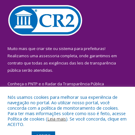
Muito mais que
criar site
ou
sistema para prefeituras
!
Realizamos uma
assessoria
completa, onde garantimos em
contrato que todas as exigências das
leis de transparência
pública
serão atendidas.
Conheça o
PNTP
e o
Radar da Transparência Pública
Nós usamos cookies para melhorar sua experiência de
navegação no portal. Ao utilizar nosso portal, você
concorda com a política de monitoramento de cookies.
Para ter mais informações sobre como isso é feito, acesse
Todos os direitos reservados a Prefeitura Municipal de Igarapé-
Política de cookies (
Leia mais
). Se você concorda, clique em
Miri.
ACEITO.