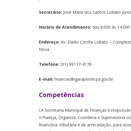
Secretário:
José Maria dos Santos Lobato Júnio
Horário de Atendimento:
das 8:00h às 14:00h
Endereço:
Av. Eládio Corrêa Lobato – Complexo
Nova
Telefone:
(91) 99177-4178
E-mail:
financas@igarapemiri.pa.gov.br
Competências
I.A Secretaria Municipal de Finanças é responsáv
II.Planeja, Organiza, Coordena e Supervisiona os
financeira, tributária e de arrecadação, para as