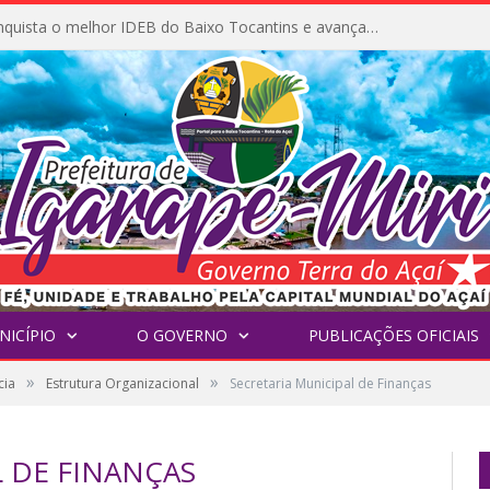
Igarapé-Miri conquista o melhor IDEB do Baixo Tocantins e avança na qualidade da educação pública
NICÍPIO
O GOVERNO
PUBLICAÇÕES OFICIAIS
»
»
cia
Estrutura Organizacional
Secretaria Municipal de Finanças
L DE FINANÇAS