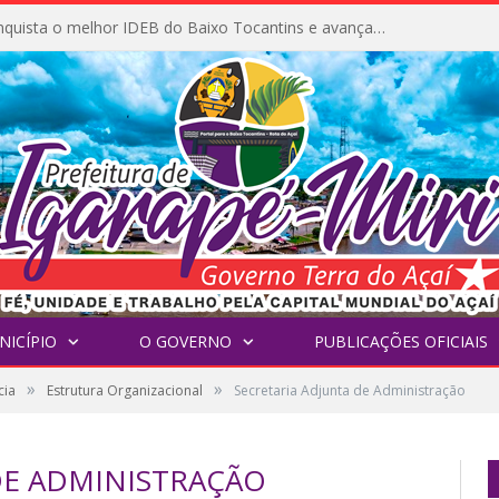
Igarapé-Miri conquista o melhor IDEB do Baixo Tocantins e avança na qualidade da educação pública
NICÍPIO
O GOVERNO
PUBLICAÇÕES OFICIAIS
»
»
cia
Estrutura Organizacional
Secretaria Adjunta de Administração
DE ADMINISTRAÇÃO