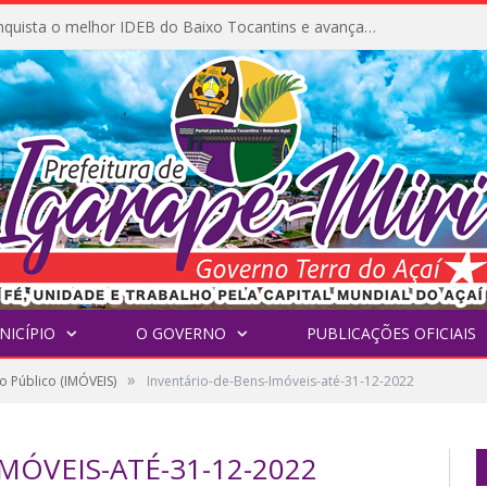
Igarapé-Miri conquista o melhor IDEB do Baixo Tocantins e avança na qualidade da educação pública
NICÍPIO
O GOVERNO
PUBLICAÇÕES OFICIAIS
»
o Público (IMÓVEIS)
Inventário-de-Bens-Imóveis-até-31-12-2022
MÓVEIS-ATÉ-31-12-2022