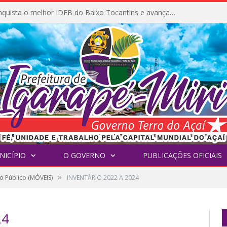
Igarapé-Miri conquista o melhor IDEB do Baixo Tocantins e avança na qualidade da educação pública
NICÍPIO
O GOVERNO
PUBLICAÇÕES OFICIAIS
»
o Público (MÓVEIS)
INVENTÁRIO 2022 A 2024
24