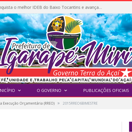
Igarapé-Miri conquista o melhor IDEB do Baixo Tocantins e avança na qualidade da educação pública
NICÍPIO
O GOVERNO
PUBLICAÇÕES OFICIAIS
»
da Execução Orçamentária (RREO)
2015RREO6BIMESTRE