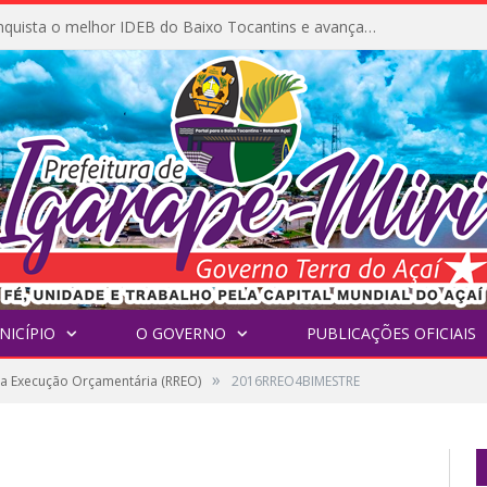
Igarapé-Miri conquista o melhor IDEB do Baixo Tocantins e avança na qualidade da educação pública
NICÍPIO
O GOVERNO
PUBLICAÇÕES OFICIAIS
»
da Execução Orçamentária (RREO)
2016RREO4BIMESTRE