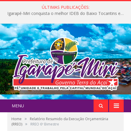
ÚLTIMAS PUBLICAÇÕES:
Igarapé-Miri conquista o melhor IDEB do Baixo Tocantins e avança na qualidade da educação pública
MENU
»
Home
Relatório Resumido da Execução Orçamentária
»
(RREO)
RREO 6º Bimestre