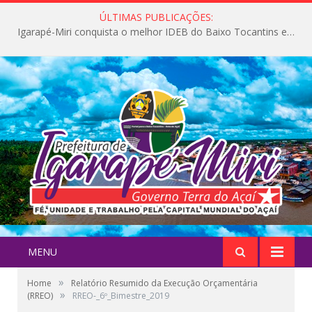
ÚLTIMAS PUBLICAÇÕES:
Igarapé-Miri conquista o melhor IDEB do Baixo Tocantins e avança na qualidade da educação pública
MENU
»
Home
Relatório Resumido da Execução Orçamentária
»
(RREO)
RREO-_6º_Bimestre_2019